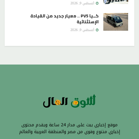
أغسطس 9, 2026
كــيا PV5 .. معيار جديد من القيادة
الإستثنائية
أغسطس 9, 2026
موقع إخباري يبث على مدار 24 ساعة ويقدم محتوى
إخباري متنوع وقوي من مصر والمنطقة العربية والعالم