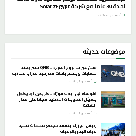
لمدة 30 عاما مع شركة SolarizEgypt
أغسطس 9, 2026
موضوعات حديثة
«من غير ما تروح الفرع».. QNB مصر يفتح
حسابات ويقدم باقات مصرفية بمزايا مجانية
أغسطس 9, 2026
فلوسك في إيدك فورًا».. كريدى اجريكول
يسهّل التحويلات البنكية مجانًا على مدار
الساعة
أغسطس 9, 2026
رئيس الوزراء يتفقد مجمع محطات تحلية
مياه البحر بالرميلة