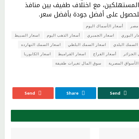
المستهلكين، مع اختلاف طفيف بين منافذ
ر للحصول على أفضل جودة بأفضل سعر.
مصر
أسعار الأسماك اليوم
ار البوري
اسعار الجمبري
أسعار الذهب اليوم
اسعار السبيط
السمك البلدي
اسعار السمك البلطي
اسعار السمك النهارده
لجزائر
أسعار الفراخ
اسعار القراميط
اسعار الكابوريا
الأسواق المصرية
سوق المال تغيرات طفيفة
Send
Share
Send