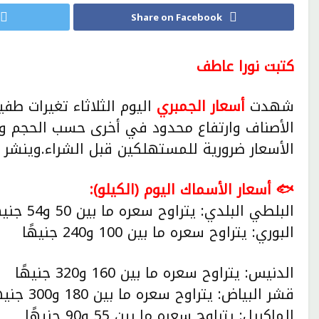
Share on Facebook
كتبت نورا عاطف
شهدت
أسعار الجمبري
اليوم الثلاثاء تغيرات طف
الأصناف وارتفاع محدود في أخرى حسب الحجم وا
الأسعار ضرورية للمستهلكين قبل الشراء.وينشر 
🐟 أسعار الأسماك اليوم (الكيلو):
البلطي البلدي: يتراوح سعره ما بين 50 و54 جنيهًا
البوري: يتراوح سعره ما بين 100 و240 جنيهًا
الدنيس: يتراوح سعره ما بين 160 و320 جنيهًا
قشر البياض: يتراوح سعره ما بين 180 و300 جنيهًا
الماكريل: يتراوح سعره ما بين 55 و90 جنيهًا