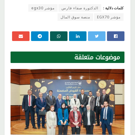
كلمات دلالية :
الدكتورة صفاء فارس
مؤشر egx30
مؤشر EGX70
منصة سوق المال
موضوعات
متعلقة