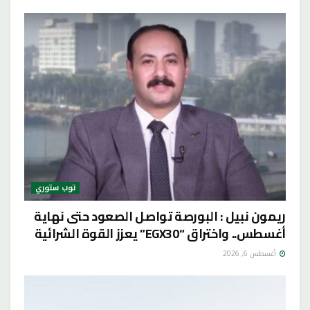
توب ستوري
ريمون نبيل : البورصة تواصل الصعود حتى نهاية
أغسطس.. واختراق “EGX30” يعزز القوة الشرائية
أغسطس 6, 2026