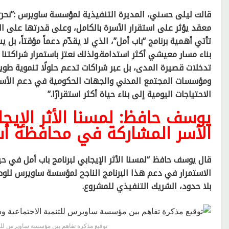
قالت ليلى حسني، المديرة التنفيذية لمؤسسة ساويرس :”نحن ل
معقد يؤثر على استقرار الأسرة بالكامل، وعلى قدرتها على ال
تأتي أهمية برنامج “باب أمل”، الذي لا يقدّم دعماً مؤقتاً، بل
بناء مسار معيشي أكثر استدامة.ولذلك نعتز باستمرار شراكتنا
تدخلات قصيرة المدى، بل عبر شراكات تدعم حلولًا تنموية طوي
ومؤسسات المجتمع المدني والجهات الحكومية في دعم الأسر ال
الاحتياجات اليومية إلى بناء حياة أكثر استقرارًا.”
يوسف حافظ: لمسنا الأثر الإيجا
الأسر المشاركة في محافظة أ
قال يوسف حافظ “لمسنا الأثر الإيجابي لبرنامج باب أمل في 
الاستمرار في دعم هذا البرنامج الناجح لمؤسسة ساويرس للوص
بلا حدود، الشريك التنفيذي للمشروع.
توقيع مذكرة تفاهم بين مؤسسة ساويرس للت