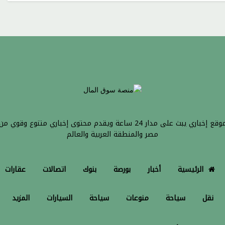
موقع إخباري يبث على مدار 24 ساعة ويقدم محتوى إخباري متنوع وقوي من
مصر والمنطقة العربية والعالم
الرئيسية
أخبار
بورصة
بنوك
اتصالات
عقارات
نقل
سياحة
منوعات
سياحة
السيارات
المزيد