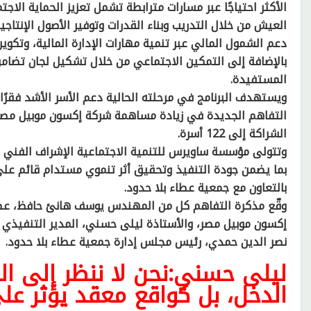
الأكثر احتياجًا عبر مسارات مترابطة تشمل تعزيز الحماية الاج
العيش من خلال التدريب وبناء القدرات وتوفير الأصول الإنتاج
دعم الشمول المالي عبر تنمية مهارات الإدارة المالية، وتكوين
بالإضافة إلى التمكين الاجتماعي من خلال تشكيل لجان تضا
المستفيدة.
ويستهدف البرنامج في مرحلته الحالية دعم الأسر الأشد فق
التفاهم الجديدة في زيادة مساهمة شركة إكسون موبيل مصر 
الشراكة إلى 122 أسرة.
وتتولى مؤسسة ساويرس للتنمية الاجتماعية الإشراف الفني على
بما يضمن جودة التنفيذ وتحقيق أثر تنموي مستدام قائم على ا
بالتعاون مع جمعية عطاء بلا حدود.
وقّع مذكرة التفاهم كل من المهندس يوسف هانئ حافظ، عضو 
إكسون موبيل مصر، والأستاذة ليلى حسني، المدير التنفيذي
نصر الدين حمدي، رئيس مجلس إدارة جمعية عطاء بلا حدود.
ليلى حسني:نحن لا ننظر إلى ال
الدخل، بل كواقع معقد يؤثر على