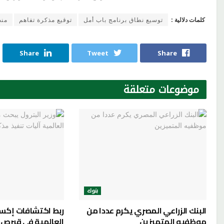
كلمات دلالية :
توسيع نطاق برنامج باب أمل
توقيع مذكرة تفاهم
منص
Share
Tweet
Share
موضوعات
متعلقة
بنوك
البنك الزراعي المصري يكرم عددا من
ربط اكتشافات إكس
موظفيه المتميزين
العالمية في قبرص با