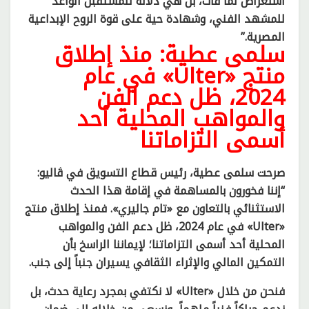
استعراض لما فات، بل هي دلالة للمستقبل الواعد
للمشهد الفني، وشهادة حية على قوة الروح الإبداعية
المصرية.”
سلمى عطية: منذ إطلاق
منتج «Ulter» في عام
2024، ظل دعم الفن
والمواهب المحلية أحد
أسمى التزاماتنا
صرحت سلمى عطية، رئيس قطاع التسويق في ڤاليو:
“إننا فخورون بالمساهمة في إقامة هذا الحدث
الاستثنائي بالتعاون مع «تام جاليري». فمنذ إطلاق منتج
«Ulter» في عام 2024، ظل دعم الفن والمواهب
المحلية أحد أسمى التزاماتنا؛ لإيماننا الراسخ بأن
التمكين المالي والإثراء الثقافي يسيران جنباً إلى جنب.
فنحن من خلال «Ulter» لا نكتفي بمجرد رعاية حدث، بل