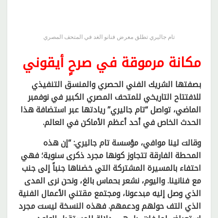
تام جاليري تطلق معرض فنانو الغد في المتحف المصري
مكانة مرموقة في صرحٍ أيقوني
بصفتها الشريك الفني الحصري والمنسق التنفيذي
للافتتاح التاريخي للمتحف المصري الكبير في نوفمبر
الماضي، تواصل “تام جاليري” ريادتها عبر استضافة هذا
الحدث الخاص في أحد أعظم الأماكن في العالم.
وقالت لينا موافي، مؤسسة تام جاليري: “إن هذه
المحطة الفارقة تتجاوز كونها مجرد ذكرى سنوية؛ فهي
احتفاء بالمسيرة المشتركة التي خضناها جنباً إلى جنب
مع فنانينا. واليوم، نشعر بحماس بالغ، ونحن نرى المدى
الذي وصل إليه مبدعونا، ومجتمع مقتني الأعمال الفنية
الذي التف حولهم ودعمهم. فهذه النسخة ليست مجرد