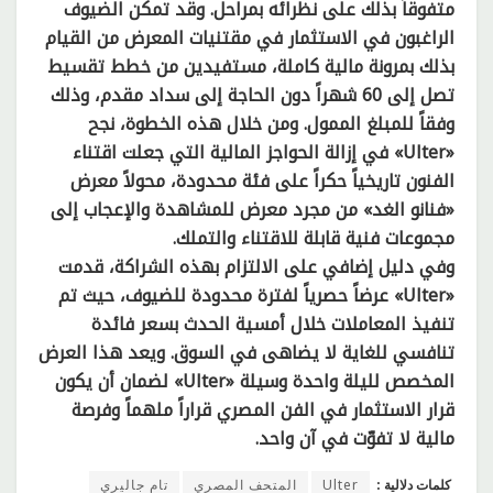
متفوقاً بذلك على نظرائه بمراحل. وقد تمكن الضيوف
الراغبون في الاستثمار في مقتنيات المعرض من القيام
بذلك بمرونة مالية كاملة، مستفيدين من خطط تقسيط
تصل إلى 60 شهراً دون الحاجة إلى سداد مقدم، وذلك
وفقاً للمبلغ الممول. ومن خلال هذه الخطوة، نجح
«Ulter» في إزالة الحواجز المالية التي جعلت اقتناء
الفنون تاريخياً حكراً على فئة محدودة، محولاً معرض
«فنانو الغد» من مجرد معرض للمشاهدة والإعجاب إلى
مجموعات فنية قابلة للاقتناء والتملك.
وفي دليل إضافي على الالتزام بهذه الشراكة، قدمت
«Ulter» عرضاً حصرياً لفترة محدودة للضيوف، حيث تم
تنفيذ المعاملات خلال أمسية الحدث بسعر فائدة
تنافسي للغاية لا يضاهى في السوق. ويعد هذا العرض
المخصص لليلة واحدة وسيلة «Ulter» لضمان أن يكون
قرار الاستثمار في الفن المصري قراراً ملهماً وفرصة
مالية لا تفوّت في آن واحد.
كلمات دلالية :
Ulter
المتحف المصري
تام جاليري