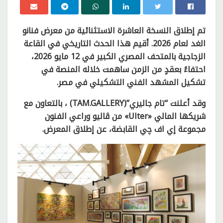
تم إطلاق النسخة العاشرة الاستثنائية من معرض فنانو
الغد لعام 2026. أقيم هذا الحدث التاريخي في القاعة
الزجاجية بالمتحف المصري الكبير في 12 مايو 2026،
احتفاءً بعقدٍ من الزمن ساهمت خلاله المنصة في
تشكيل المشهد الفني التشكيلي في مصر.
وقد أعلنت “تام جاليري”(TAM.GALLERY) ، بالتعاون مع
شريكها المالي «Ulter» من ڤاليو وراعي الفنون
مجموعة إي اف چي القابضة، عن إطلاق المعرض.