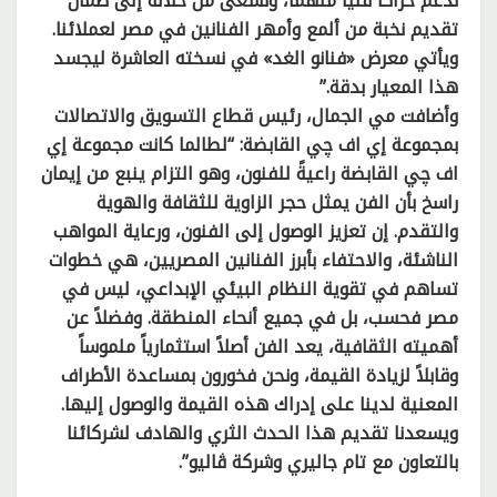
ندعم حراكاً فنياً ملهماً، ونسعى من خلاله إلى ضمان
تقديم نخبة من ألمع وأمهر الفنانين في مصر لعملائنا.
ويأتي معرض «فنانو الغد» في نسخته العاشرة ليجسد
هذا المعيار بدقة.”
وأضافت مي الجمال، رئيس قطاع التسويق والاتصالات
بمجموعة إي اف چي القابضة: “لطالما كانت مجموعة إي
اف چي القابضة راعيةً للفنون، وهو التزام ينبع من إيمان
راسخ بأن الفن يمثل حجر الزاوية للثقافة والهوية
والتقدم. إن تعزيز الوصول إلى الفنون، ورعاية المواهب
الناشئة، والاحتفاء بأبرز الفنانين المصريين، هي خطوات
تساهم في تقوية النظام البيئي الإبداعي، ليس في
مصر فحسب، بل في جميع أنحاء المنطقة. وفضلاً عن
أهميته الثقافية، يعد الفن أصلاً استثمارياً ملموساً
وقابلاً لزيادة القيمة، ونحن فخورون بمساعدة الأطراف
المعنية لدينا على إدراك هذه القيمة والوصول إليها.
ويسعدنا تقديم هذا الحدث الثري والهادف لشركائنا
بالتعاون مع تام جاليري وشركة ڤاليو”.