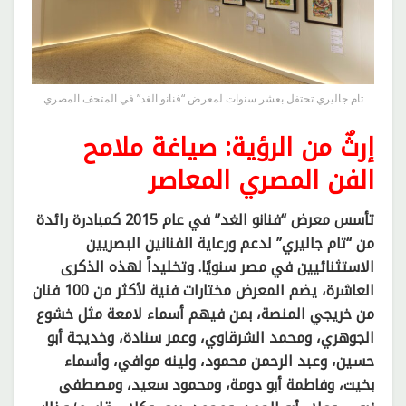
تام جاليري تحتفل بعشر سنوات لمعرض “فنانو الغد” في المتحف المصري
إرثٌ من الرؤية: صياغة ملامح
الفن المصري المعاصر
تأسس معرض “فنانو الغد” في عام 2015 كمبادرة رائدة
من “تام جاليري” لدعم ورعاية الفنانين البصريين
الاستثنائيين في مصر سنويًا. وتخليداً لهذه الذكرى
العاشرة، يضم المعرض مختارات فنية لأكثر من 100 فنان
من خريجي المنصة، بمن فيهم أسماء لامعة مثل خشوع
الجوهري، ومحمد الشرقاوي، وعمر سنادة، وخديجة أبو
حسين، وعبد الرحمن محمود، ولينه موافي، وأسماء
بخيت، وفاطمة أبو دومة، ومحمود سعيد، ومصطفى