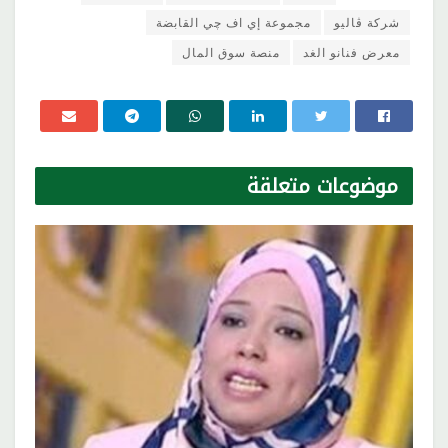
شركة ڤاليو
مجموعة إي اف چي القابضة
معرض فنانو الغد
منصة سوق المال
موضوعات
متعلقة