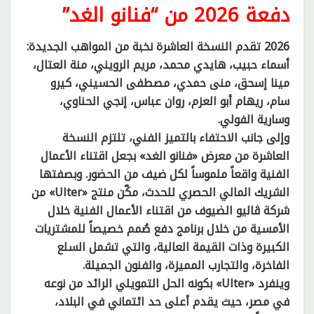
دفعة 2026 من “فنانو الغد”
2026 تقدم النسخة العاشرة نخبة من المواهب الجديدة:
أسماء حبيب، هايدي محمد، مريم الرويني، منة العتال،
مينا إسحق، منى حمدي، مصطفى الحسيني، كيرو
سام، ريهام أبو العزم، روان عباس، إنجي الحناوي،
وسارية الفولي.
وإلى جانب الاحتفاء بالتميز الفني، تلتزم النسخة
العاشرة من معرض «فنانو الغد» بجعل اقتناء الأعمال
الفنية واقعاً ملموساً لكل ضيف من الحضور. وبصفتها
الشريك المالي الحصري للحدث، مكّن منتج «Ulter» من
شركة ڤاليو الضيوف من اقتناء الأعمال الفنية خلال
الأمسية من خلال برنامج دفع صُمم خصيصاً للمشتريات
الكبيرة وذات القيمة العالية، والتي تشمل السلع
الفاخرة، والتجارب المميزة، والفنون الجميلة.
وينفرد «Ulter» بكونه الحل التمويلي الرائد من نوعه
في مصر، حيث يقدم أعلى حد ائتماني في البلاد،